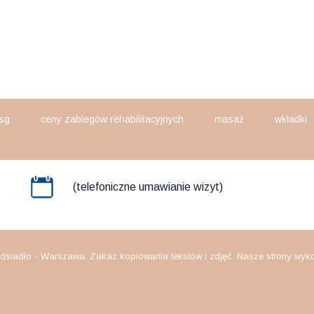
sg
ceny zabiegów rehabilitacyjnych
masaż
wkładki
(telefoniczne umawianie wizyt)
dsiadło - Warszawa. Zakaz kopiowania tekstów i zdjęć. Nasze strony wykorz