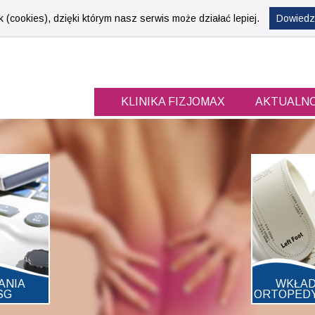
 (cookies), dzięki którym nasz serwis może działać lepiej.
Dowiedz 
ul. Kr
KLINIKA
FIZJOMAX
AKTUALNO
ANIA
WKŁAD
SG
ORTOPED