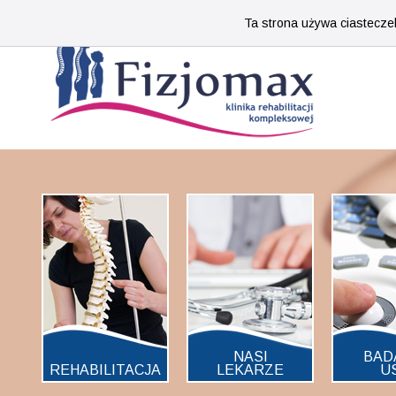
Ta strona używa ciasteczek
NASI
BAD
REHABILITACJA
LEKARZE
U