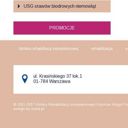
USG stawów biodrowych niemowląt
PROMOCJE
klinika rehabilitacji kompleksowej
rehabilitacja
u
ul. Krasińskiego 37 lok.1
01-784 Warszawa
© 2011-2017 Klinika Rehabilitacji kompleksowej Fizjomax Kinga Po
design by boria.pl