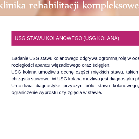
USG STAWU KOLANOWEGO (USG KOLANA)
Badanie USG stawu kolanowego odgrywa ogromną rolę w ocen
rozległości aparatu więzadłowego oraz ścięgien.
USG kolana umożliwia ocenę części miękkich stawu, takich j
chrząstki stawowe. W USG kolana możliwa jest diagnostyka pły
Umożliwia diagnostykę przyczyn bólu stawu kolanowego, 
ograniczenie wyprostu czy zgięcia w stawie.