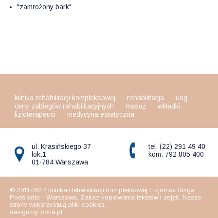
"zamrożony bark"
klinika rehabilitacji kompleksowej
rehabilitacja
usg
ceny zabiegów rehabilitacyjnych
masaż
wkładki
fizjoterapeuci
medycyna estetyczna
ul. Krasińskiego 37
tel. (22) 291 49 40
lok.1
kom. 792 805 400
01-784 Warszawa
© 2011-2017 Klinika Rehabilitacji kompleksowej Fizjomax Kinga
Podsiadło - Warszawa. Zakaz kopiowania tekstów i zdjęć. Nasze
strony wykorzystują pliki cookies.
design by boria.pl