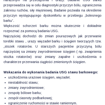
narażonym na przeciążenia i urazy. Badanie USG barku
przeprowadza się w celu diagnostyki przyczyn bólu, ograniczenia
zakresu ruchów, siły mięśniowej. Badanie pozwala na określenie
przyczyn występującego dyskomfortu w przebiegu „bolesnego
barku”.
Większość schorzeń barku można skutecznie i dokładnie
rozpoznać za pomocą badania USG.
Najczęściej dochodzi do zmian pourazowych jak przerwanie
torebki stawu , urazy więzadeł barku i ścięgien tworzących tzw.
„stożek rotatorów. U starszych pacjentów przyczyną bólu
najczęściej sa zmiany zwyrodnieniowe ścięgien ( np. zwapnienia
stożka rotatorów) oraz zmiany zapalne i uszkodzenia o
charakterze przerwania ciągłości zmienionych ścięgien.
Wskazania do wykonania badania USG stawu barkowego:
uszkodzenia urazowe ścięgien, więzadeł;
niestabilność stawu;
zmiany zwyrodnieniowe;
zespoły bólowe barku;
zespół ciasnoty podbarkowej;
ograniczenie ruchomości w stawie ramiennym.