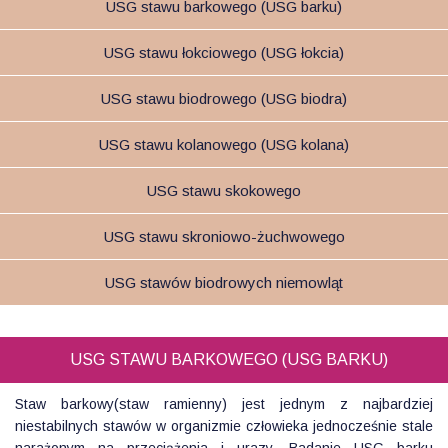
USG stawu barkowego (USG barku)
USG stawu łokciowego (USG łokcia)
USG stawu biodrowego (USG biodra)
USG stawu kolanowego (USG kolana)
USG stawu skokowego
USG stawu skroniowo-żuchwowego
USG stawów biodrowych niemowląt
USG STAWU BARKOWEGO (USG BARKU)
Staw barkowy(staw ramienny) jest jednym z najbardziej
niestabilnych stawów w organizmie człowieka jednocześnie stale