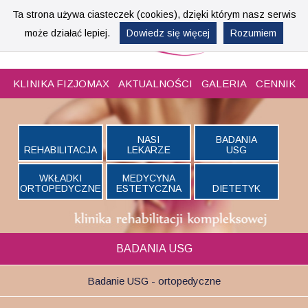
Ta strona używa ciasteczek (cookies), dzięki którym nasz serwis
może działać lepiej.
Dowiedz się więcej
Rozumiem
KLINIKA
FIZJOMAX
AKTUALNOŚCI
GALERIA
CENNIK
NASI
BADANIA
REHABILITACJA
LEKARZE
USG
WKŁADKI
MEDYCYNA
ORTOPEDYCZNE
ESTETYCZNA
DIETETYK
BADANIA USG
Badanie USG - ortopedyczne