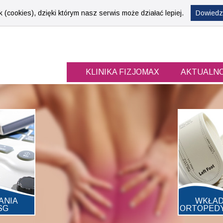
 (cookies), dzięki którym nasz serwis może działać lepiej.
Dowiedz 
ul. Kr
KLINIKA
FIZJOMAX
AKTUALNO
ANIA
WKŁAD
SG
ORTOPED