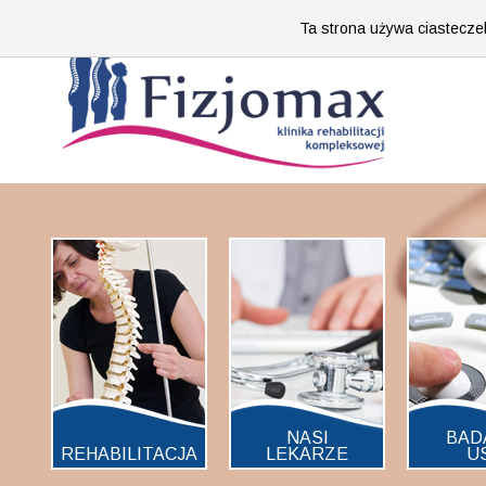
Ta strona używa ciasteczek
NASI
BAD
REHABILITACJA
LEKARZE
U