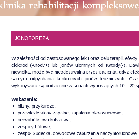
JONOFOREZA
W zależności od zastosowanego leku oraz celu terapii, efekty
elektrod (Anody+) lub jonów ujemnych od Katody(-). D
niewielka, może być nieodczuwalna przez pacjenta, gdyż efek
samym odpychania konkretnych jonów leczniczych. Czas
wykonywane są codziennie w seriach wynoszących 10 – 20 s
Wskazania:
blizny, przykurcze;
przewlekłe stany zapalne, zapalenia okołostawowe;
nerwobóle, rwa kulszowa,
zespoły bólowe,
zespół Sudecka, obwodowe zaburzenia naczynioruchowe