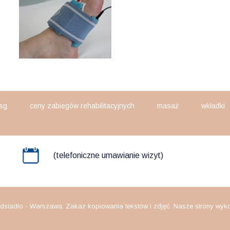
sg
ceny zabiegów rehabilitacyjnych
masaż
wkładki
(telefoniczne umawianie wizyt)
dsiadło - Warszawa. Zakaz kopiowania tekstów i zdjęć. Nasze strony wykorz