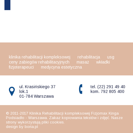
klinika rehabilitacji kompleksowej
rehabilitacja
usg
ceny zabiegów rehabilitacyjnych
masaż
wkładki
fizjoterapeuci
medycyna estetyczna
ul. Krasińskiego 37
tel. (22) 291 49 40
lok.1
kom. 792 805 400
01-784 Warszawa
© 2011-2017 Klinika Rehabilitacji kompleksowej Fizjomax Kinga
Podsiadło - Warszawa. Zakaz kopiowania tekstów i zdjęć. Nasze
strony wykorzystują pliki cookies.
design by boria.pl