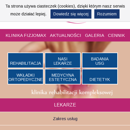
Ta strona używa ciasteczek (cookies), dzięki którym nasz serwis
może działać lepiej.
Dowiedz się więcej
Rozumiem
KLINIKA
FIZJOMAX
AKTUALNOŚCI
GALERIA
CENNIK
NASI
BADANIA
REHABILITACJA
LEKARZE
USG
WKŁADKI
MEDYCYNA
ORTOPEDYCZNE
ESTETYCZNA
DIETETYK
LEKARZE
Zakres usług