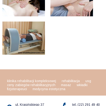
klinika rehabilitacji kompleksowej
rehabilitacja
usg
ceny zabiegów rehabilitacyjnych
masaż
wkładki
fizjoterapeuci
medycyna estetyczna
ul. Krasińskiego 37
tel. (22) 291 49 40