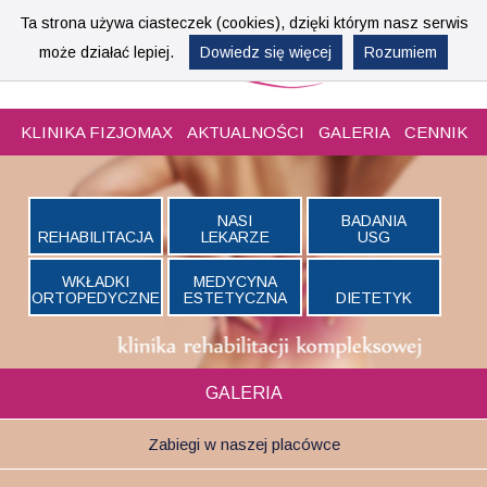
Ta strona używa ciasteczek (cookies), dzięki którym nasz serwis
może działać lepiej.
Dowiedz się więcej
Rozumiem
KLINIKA
FIZJOMAX
AKTUALNOŚCI
GALERIA
CENNIK
NASI
BADANIA
REHABILITACJA
LEKARZE
USG
WKŁADKI
MEDYCYNA
ORTOPEDYCZNE
ESTETYCZNA
DIETETYK
GALERIA
Zabiegi w naszej placówce